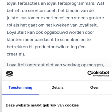
loyaliteitsacties en loyaliteitsprogramma’s. Wat
betreft de service speelt het bieden van de
juiste ‘customer experience’ een steeds grotere
rol als het gaat om het kweken van loyaliteit.
Loyaliteit kan ook opgebouwd worden door
klanten meer aandacht te schenken en te
betrekken bij productontwikkeling (‘co-
creatie’).
Loyaliteit ontstaat niet van vandaag op morgen,
maar wordt opgebouwd gedurende een langere
periode. Loyaliteit kan zich op twee manieren
uiten die beide omzetverhogend werken. Het
Toestemming
Details
Over
kan enerzijds leiden tot herhalingsaankopen
(retentie) en anderzijds tot referenties en mond-
Deze website maakt gebruik van cookies
tot-mondreclame (aanbevelingen). Hierdoor