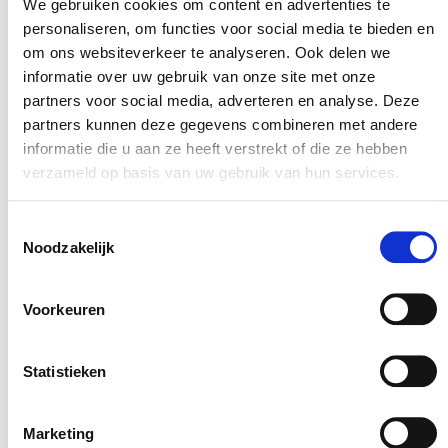
We gebruiken cookies om content en advertenties te
nemen vertrouwen en tevredenheid als vanzelf
personaliseren, om functies voor social media te bieden en
toe.
om ons websiteverkeer te analyseren. Ook delen we
informatie over uw gebruik van onze site met onze
Kies de kortste weg naar resultaat
partners voor social media, adverteren en analyse. Deze
Actief werken aan loyaliteit vraagt om nieuwe
partners kunnen deze gegevens combineren met andere
dingen. Die nieuwe dingen roepen weerstand op.
informatie die u aan ze heeft verstrekt of die ze hebben
Bij jezelf of bij collega’s. Dat is niet raar, dat is
verzameld op basis van uw gebruik van hun services.
menselijk. En bovendien is het vaak geen
Toestemmingsselectie
weerstand maar onzekerheid of onbekendheid.
Noodzakelijk
Als mensen beschikken over de juiste ‘energie’,
helpt dat hen om te gaan met dingen die ze
Voorkeuren
moeilijk vinden. Met de juiste energie wordt
alles mogelijk.
Statistieken
Je kan mensen helpen (en jezelf) door te werken
aan visueel resultaat. Visueel resultaat neem
Marketing