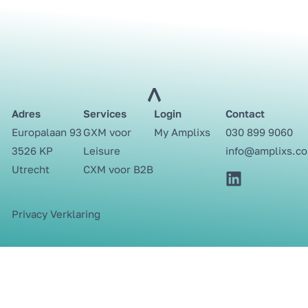
Adres
Services
Login
Contact
Europalaan 93
GXM voor
My Amplixs
030 899 9060⁩
3526 KP
Leisure
info@amplixs.c
Utrecht
CXM voor B2B
Privacy Verklaring