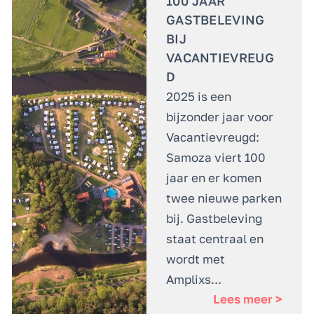
100 JAAR
GASTBELEVING
BIJ
VACANTIEVREUG
D
2025 is een
bijzonder jaar voor
Vacantievreugd:
Samoza viert 100
jaar en er komen
twee nieuwe parken
bij. Gastbeleving
staat centraal en
wordt met
Amplixs...
Lees meer >