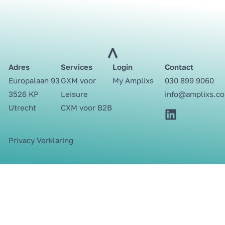
Adres
Services
Login
Contact
Europalaan 93
GXM voor
My Amplixs
030 899 9060⁩
3526 KP
Leisure
info@amplixs.c
Utrecht
CXM voor B2B
Privacy Verklaring