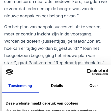
communiceren naar alle medewerkers, zorgden we
ervoor dat iedereen op de hoogte was van de
nieuwe aanpak en het belang ervan.”
Om het plan van aanpak succesvol uit te voeren,
moet er continu inzicht zijn in de voortgang.
Worden de doelen (tussentijds) gehaald? Zoniet,
hoe kan er tijdig worden bijgestuurd? “Toen het
hoogseizoen begon, ging het nieuwe plan van
start”, gaat Paul verder. “Regelmatige ‘check-ins’
met de teams hielpen ons om de vinger aan de pols
te houden en ervoor te zorgen dat alles volgens
plan verliep. We zetten een intern dashboard op
Toestemming
Details
Over
waarmee we de status van elke faciliteit in real-
time konden volgen. Bovendien vroegen we gasten
Deze website maakt gebruik van cookies
om real-time feedback te geven via een simpele
We gebruiken cookies om content en advertenties te