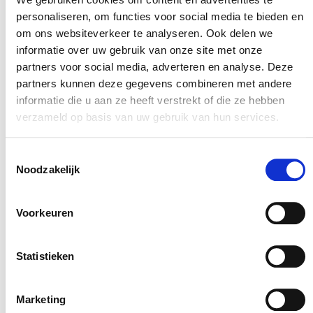
QR-code, zodat we snel konden inspelen op
personaliseren, om functies voor social media te bieden en
eventuele problemen. Al binnen enkele weken
om ons websiteverkeer te analyseren. Ook delen we
zagen we een duidelijke afname in klachten over
informatie over uw gebruik van onze site met onze
de faciliteiten – een veelbelovend teken!”
partners voor social media, adverteren en analyse. Deze
partners kunnen deze gegevens combineren met andere
“Na het hoogseizoen bleek dat het aantal klachten
informatie die u aan ze heeft verstrekt of die ze hebben
over de faciliteiten met maar liefst 60% was
verzameld op basis van uw gebruik van hun services.
gedaald en de tevredenheidsscores van gezinnen
Toestemmingsselectie
met kinderen weer flink omhoog waren geschoten.
Noodzakelijk
Deze resultaten gebruikten we om nog verder te
verbeteren, zoals het inzetten van preventief
Voorkeuren
onderhoud tijdens de rustigere periodes. We
wilden ervoor zorgen dat deze positieve lijn zich
Statistieken
bleef voortzetten.”
Betrek de hele organisatie bij klanttevredenheid
Marketing