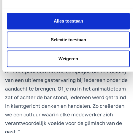
Het stimuleren van een cultuur binnen het bedrijf
waar klanttevredenheid centraal komt te staan is
misschien wel de belangrijkste stap. Iedereen in
Alles toestaan
de organisatie moet begrijpen hoe hun werk
bijdraagt aan de ervaring van de klant. “Om de
Selectie toestaan
verbeteringen duurzaam te maken, was het
belangrijk om iedereen binnen het vakantiepark
Weigeren
mee te krijgen”, zegt Paul. “We startten samen
met het park een interne campagne om het belang
van een ultieme gastervaring bij iedereen onder de
aandacht te brengen. Of je nu in het animatieteam
zat of achter de bar stond, iedereen werd getraind
in klantgericht denken en handelen. Zo creëerden
we een cultuur waarin elke medewerker zich
verantwoordelijk voelde voor de glimlach van de
gast.”